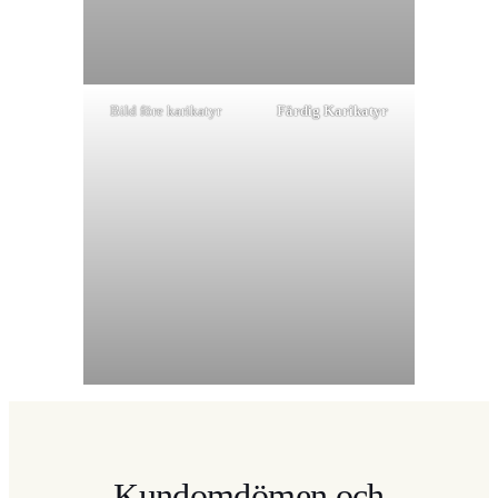
Bild före karikatyr
Färdig Karikatyr
Kundomdömen och