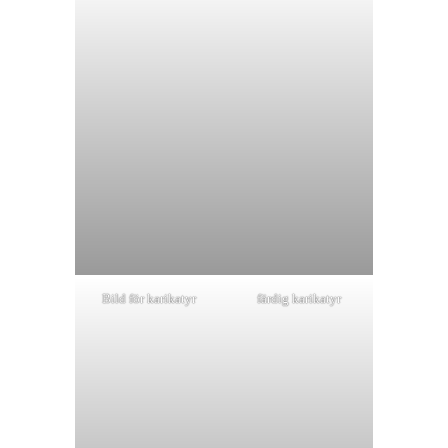
Bild för karikatyr
färdig karikatyr