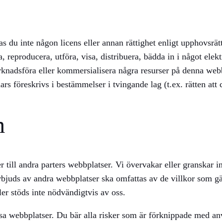
as du inte någon licens eller annan rättighet enligt upphovsrät
era, reproducera, utföra, visa, distribuera, bädda in i något e
arknadsföra eller kommersialisera några resurser på denna webb
rs föreskrivs i bestämmelser i tvingande lag (t.ex. rätten att c
m
r till andra parters webbplatser. Vi övervakar eller granskar 
rbjuds av andra webbplatser ska omfattas av de villkor som gäl
er stöds inte nödvändigtvis av oss.
dessa webbplatser. Du bär alla risker som är förknippade med 