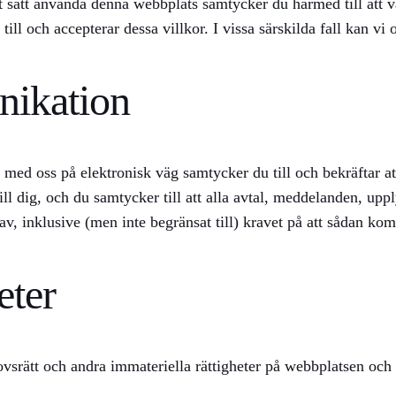
nnat sätt använda denna webbplats samtycker du härmed till at
l och accepterar dessa villkor. I vissa särskilda fall kan vi o
nikation
ed oss på elektronisk väg samtycker du till och bekräftar at
ill dig, och du samtycker till att alla avtal, meddelanden, 
krav, inklusive (men inte begränsat till) kravet på att sådan ko
eter
hovsrätt och andra immateriella rättigheter på webbplatsen oc