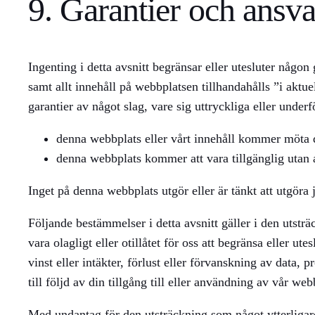
9. Garantier och ansv
Ingenting i detta avsnitt begränsar eller utesluter någon
samt allt innehåll på webbplatsen tillhandahålls ”i aktuel
garantier av något slag, vare sig uttryckliga eller underfö
denna webbplats eller vårt innehåll kommer möta 
denna webbplats kommer att vara tillgänglig utan avbro
Inget på denna webbplats utgör eller är tänkt att utgöra
Följande bestämmelser i detta avsnitt gäller i den utsträ
vara olagligt eller otillåtet för oss att begränsa eller ut
vinst eller intäkter, förlust eller förvanskning av data,
till följd av din tillgång till eller användning av vår web
Med undantag för den utsträckning som något ytterligar