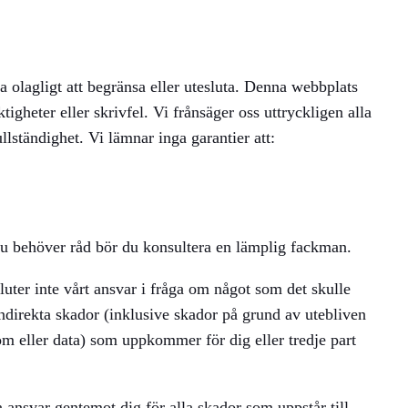
ra olagligt att begränsa eller utesluta. Denna webbplats
tigheter eller skrivfel. Vi frånsäger oss uttryckligen alla
ullständighet. Vi lämnar inga garantier att:
m du behöver råd bör du konsultera en lämplig fackman.
sluter inte vårt ansvar i fråga om något som det skulle
er indirekta skador (inklusive skador på grund av utebliven
ndom eller data) som uppkommer för dig eller tredje part
ansvar gentemot dig för alla skador som uppstår till