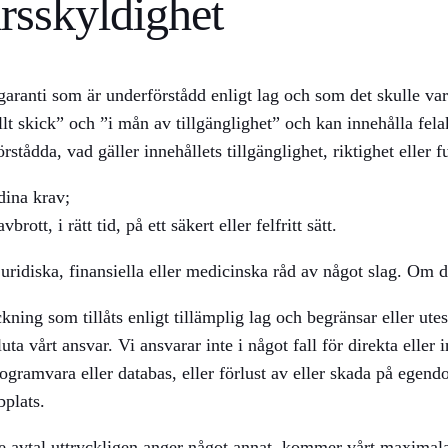
arsskyldighet
 garanti som är underförstådd enligt lag och som det skulle va
lt skick” och ”i mån av tillgänglighet” och kan innehålla felak
rstådda, vad gäller innehållets tillgänglighet, riktighet eller f
dina krav;
tt, i rätt tid, på ett säkert eller felfritt sätt.
 juridiska, finansiella eller medicinska råd av något slag. O
ckning som tillåts enligt tillämplig lag och begränsar eller ute
esluta vårt ansvar. Vi ansvarar inte i något fall för direkta ell
 programvara eller databas, eller förlust av eller skada på ege
bplats.
e avtal uttryckligen anger något annat, kommer vårt maximala 