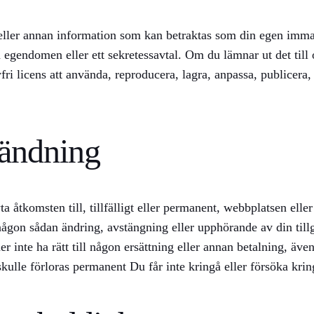
rk eller annan information som kan betraktas som din egen imm
 egendomen eller ett sekretessavtal. Om du lämnar ut det till os
i licens att använda, reproducera, lagra, anpassa, publicera, ö
vändning
ta åtkomsten till, tillfälligt eller permanent, webbplatsen elle
någon sådan ändring, avstängning eller upphörande av din till
nte ha rätt till någon ersättning eller annan betalning, även 
 skulle förloras permanent Du får inte kringå eller försöka kri